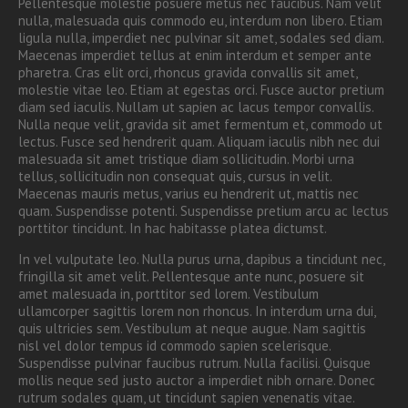
Pellentesque molestie posuere metus nec faucibus. Nam velit
nulla, malesuada quis commodo eu, interdum non libero. Etiam
ligula nulla, imperdiet nec pulvinar sit amet, sodales sed diam.
Maecenas imperdiet tellus at enim interdum et semper ante
pharetra. Cras elit orci, rhoncus gravida convallis sit amet,
molestie vitae leo. Etiam at egestas orci. Fusce auctor pretium
diam sed iaculis. Nullam ut sapien ac lacus tempor convallis.
Nulla neque velit, gravida sit amet fermentum et, commodo ut
lectus. Fusce sed hendrerit quam. Aliquam iaculis nibh nec dui
malesuada sit amet tristique diam sollicitudin. Morbi urna
tellus, sollicitudin non consequat quis, cursus in velit.
Maecenas mauris metus, varius eu hendrerit ut, mattis nec
quam. Suspendisse potenti. Suspendisse pretium arcu ac lectus
porttitor tincidunt. In hac habitasse platea dictumst.
In vel vulputate leo. Nulla purus urna, dapibus a tincidunt nec,
fringilla sit amet velit. Pellentesque ante nunc, posuere sit
amet malesuada in, porttitor sed lorem. Vestibulum
ullamcorper sagittis lorem non rhoncus. In interdum urna dui,
quis ultricies sem. Vestibulum at neque augue. Nam sagittis
nisl vel dolor tempus id commodo sapien scelerisque.
Suspendisse pulvinar faucibus rutrum. Nulla facilisi. Quisque
mollis neque sed justo auctor a imperdiet nibh ornare. Donec
rutrum sodales quam, ut tincidunt sapien venenatis vitae.