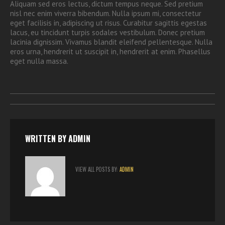
Aliquam sed eros lectus, dictum tempus neque. Sed pretium
nisl nec enim viverra bibendum. Nulla ipsum mi, consectetur
eget facilisis in, adipiscing ut risus. Curabitur sagittis egestas
lacus, eu tincidunt turpis sodales vestibulum. Donec pretium
lacinia dignissim. Vivamus blandit eleifend pellentesque. Nulla
eros urna, hendrerit ut suscipit in, hendrerit at enim. Phasellus
eget nulla massa.
WRITTEN BY
ADMIN
VIEW ALL POSTS BY:
ADMIN